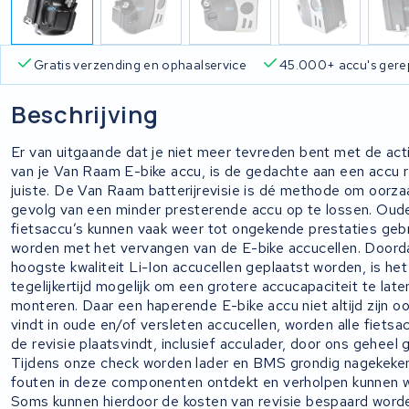
Gratis verzending en ophaalservice
45.000+ accu's gere
Beschrijving
Er van uitgaande dat je niet meer tevreden bent met de act
van je Van Raam E-bike accu, is de gedachte aan een accu r
juiste. De Van Raam batterijrevisie is dé methode om oorza
gevolg van een minder presterende accu op te lossen. Oud
fietsaccu’s kunnen vaak weer tot ongekende prestaties geb
worden met het vervangen van de E-bike accucellen. Doord
hoogste kwaliteit Li-Ion accucellen geplaatst worden, is het
tegelijkertijd mogelijk om een grotere accucapaciteit te late
monteren. Daar een haperende E-bike accu niet altijd zijn o
vindt in oude en/of versleten accucellen, worden alle fietsa
de revisie plaatsvindt, inclusief acculader, door ons geheel 
Tijdens onze check worden lader en BMS grondig nagekeke
fouten in deze componenten ontdekt en verholpen kunnen 
Soms kunnen hierdoor de kosten van revisie bespaard word