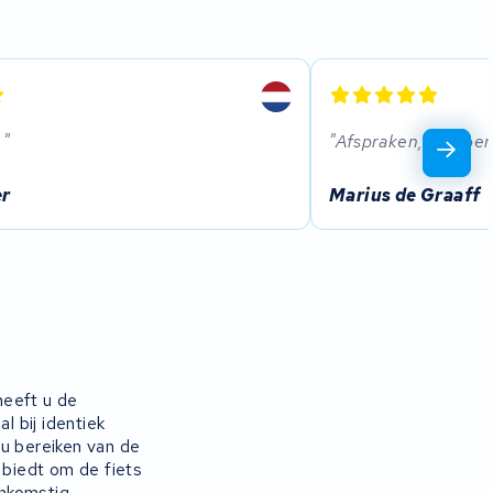
.
Afspraken, vervoer 
er
Marius de Graaff
heeft u de
l bij identiek
au bereiken van de
 biedt om de fiets
enkomstig