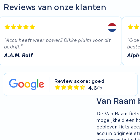
Reviews van onze klanten
Accu heeft weer power!! Dikke pluim voor dit
Goed
bedrijf.
beste
A.A.M. Rolf
Alph
Review score: goed
4.6
/5
Van Raam 
De Van Raam fiets 
mogelijkheid een ho
gebleven fiets acc
accu in originele s
accucapaciteit uit 