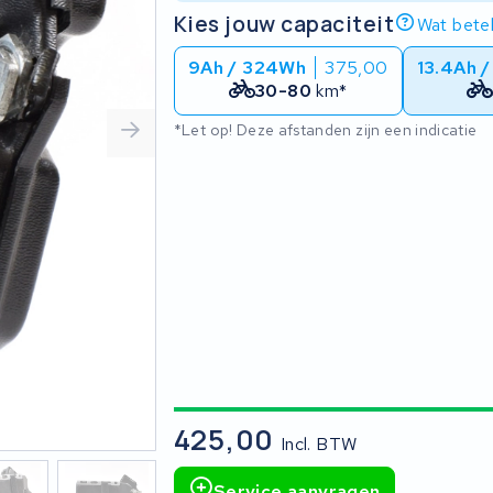
Kies jouw capaciteit
Wat betek
9Ah / 324Wh
375,00
13.4Ah 
30-80
km*
*Let op! Deze afstanden zijn een indicatie
425,00
Incl. BTW
Service aanvragen