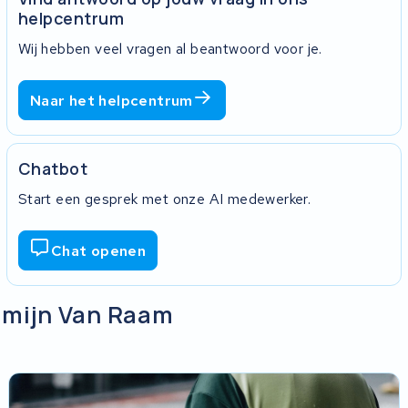
een e-mail met de verzendbevestiging
helpcentrum
Wij hebben veel vragen al beantwoord voor je.
t formulier kunnen wij uw zending niet
Naar het helpcentrum
oten envelop. Plak de sleutel niet op
Chatbot
ten.
Start een gesprek met onze AI medewerker.
 wordt opgehaald. Daar staat de track-
g.
Chat openen
n mijn Van Raam