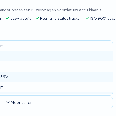
ntvangst ongeveer 15 werkdagen voordat uw accu klaar is
n
825+ accu's
Real-time status tracker
ISO 9001 gecer
am
V
 36V
am
Meer tonen