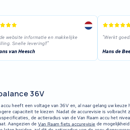
e website informatie en makkelijke
Werkt goed
lling. Snelle levering!!
ons van Heesch
Hans de Be
balance 36V
accu heeft een voltage van 36V en, al naar gelang uw keuze 
gere capaciteit te kiezen Nadat de accurevisie is volbracht za
uspecificaties, de actieradius van de Van Raam accu het nive
taat. Aangezien de
Van Raam fiets accurevisie
de mogelijkheid
te laten breiden, zal dit de actieradius van de accu dienovere