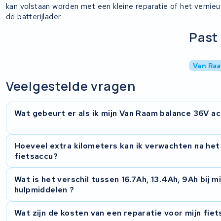
kan volstaan worden met een kleine reparatie of het vernie
de batterijlader.
Past 
Van Ra
Veelgestelde vragen
Wat gebeurt er als ik mijn Van Raam balance 36V ac
Wanneer u uw Van Raam accu voor reparatie aan ons aanbie
Hoeveel extra kilometers kan ik verwachten na het
diagnose om de staat van de accu te bepalen. Op basis van
fietsaccu?
nodig is om de accu te herstellen. Wij nemen contact met 
Daarna kunt u beslissen of u de reparatie wilt laten uitvoeren
De toename in kilometers hangt af van de nieuwe capaciteit
Wat is het verschil tussen 16.7Ah, 13.4Ah, 9Ah bij m
capaciteit betekent in theorie meer kilometers, maar de wer
hulpmiddelen ?
factoren zoals rijstijl, terrein en weersomstandigheden. Du
potentie meer kilometers biedt, kan de daadwerkelijke toen
Het verschil tussen de capaciteiten 16.7Ah, 13.4Ah, 9Ah is h
Wat zijn de kosten van een reparatie voor mijn fie
externe factoren.
afleggen op een acculading. Met een hogere capaciteit kom 