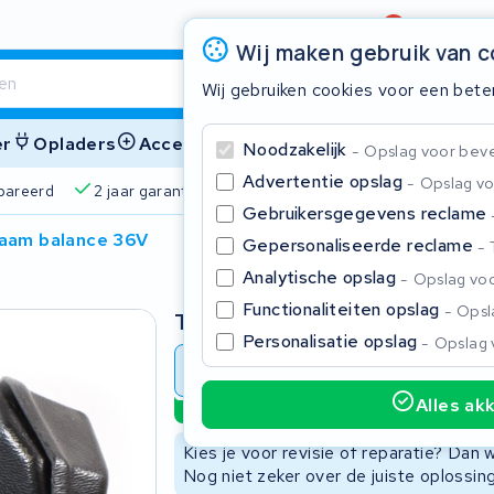
Beoordeling
4,6/5
Wij maken gebruik van 
Wij gebruiken cookies voor een bete
er
Opladers
Accessoires
Noodzakelijk
Opslag voor bevei
Advertentie opslag
Opslag vo
pareerd
2 jaar garantie
4,6/5 op Google
510+ merke
Gebruikersgegevens reclame
aam balance 36V
Gepersonaliseerde reclame
Sluite
Analytische opslag
Opslag voo
Functionaliteiten opslag
Opsla
Type
Personalisatie opslag
Opslag 
Accu revisie
Accu reparat
Alles ak
Duurzame optie
Begin te typen in de zoekbalk om te zoeken
Kies je voor revisie of reparatie? Dan
Nog niet zeker over de juiste oplossi