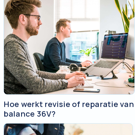
De gereviseerde fietsaccu gaat retour.
U ontvangt 
Wat moet er in de doos?
en instructies voor gebruik na revisie.
Het inlegformulier, uitgeprint en meegestuurd. Zonder da
goed registreren en loopt de doorlooptijd op.
De accu zelf.
De bijbehorende lader.
Heeft uw accu een slot? Stuur de sleutel mee in een gesl
de accu vast.
Zonder lader en sleutel kunnen wij uw accu niet volledig tes
Tip:
vraag de koerier om een afgiftebewijs zodra uw pakket
en-trace code op en het is meteen uw bewijs van verzendin
Hoe werkt revisie of reparatie va
balance 36V?