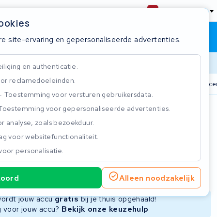
Nederland
cookies
Winkelwagen
Inloggen
re site-ervaring en gepersonaliseerde advertenties.
Doorlooptijd
liging en authenticatie.
or reclamedoeleinden.
n
825+ accu's
Real-time status tracker
ISO 9001 gecer
Toestemming voor versturen gebruikersdata.
Toestemming voor gepersonaliseerde advertenties.
n
r analyse, zoals bezoekduur.
g voor websitefunctionaliteit.
voor personalisatie.
ie
Nieuwe Accu
Refurbished Accu
koord
Alleen noodzakelijk
Niet beschikbaar
Niet beschikbaar
 wordt jouw accu
gratis
bij je thuis opgehaald!
ng voor jouw accu?
Bekijk onze keuzehulp