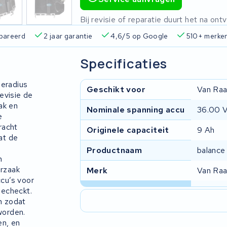
Bij revisie of reparatie duurt het na o
pareerd
2 jaar garantie
4,6/5 op Google
510+ merke
Specificaties
ieradius
Geschikt voor
Van Ra
evisie de
ak en
Nominale spanning accu
36.00 
e
racht
Originele capaciteit
9 Ah
at de
Productnaam
balance
n
orzaak
Merk
Van Ra
ccu’s voor
gecheckt.
n zodat
worden.
en, en