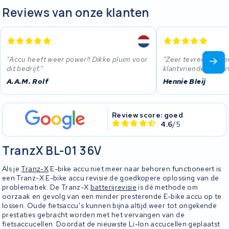
Reviews van onze klanten
Accu heeft weer power!! Dikke pluim voor
Zeer tevreden ove
dit bedrijf.
klantvriendelijk, se
A.A.M. Rolf
Hennie Bleij
Review score: goed
4.6
/5
TranzX BL-01 36V
Als je
Tranz-X
E-bike accu niet meer naar behoren functioneert is
een Tranz-X E-bike accu revisie de goedkopere oplossing van de
problematiek. De Tranz-X
batterijrevisie
is dé methode om
oorzaak en gevolg van een minder presterende E-bike accu op te
lossen. Oude fietsaccu’s kunnen bijna altijd weer tot ongekende
prestaties gebracht worden met het vervangen van de
fietsaccucellen. Doordat de nieuwste Li-Ion accucellen geplaatst