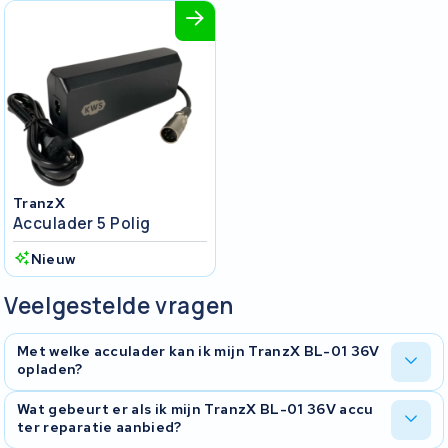
TranzX
Acculader 5 Polig
Nieuw
Veelgestelde vragen
Met welke acculader kan ik mijn TranzX BL-01 36V
opladen?
De TranzX BL-01 36V is op te laden met de volgende laders:
Wat gebeurt er als ik mijn TranzX BL-01 36V accu
ter reparatie aanbied?
Acculader 5 polig