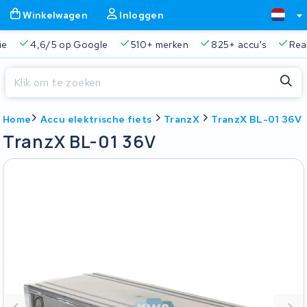
Winkelwagen
Inloggen
ie
4,6/5 op Google
510+ merken
825+ accu's
Real
Sluiten
Home
Accu elektrische fiets
TranzX
TranzX BL-01 36V
Winkelwagen
Sluiten
TranzX BL-01 36V
Begin te typen in de zoekbalk om te zoeken
Je winkelwagen is leeg.
Gratis verzending en ophaalservice
45.000+ accu's gere