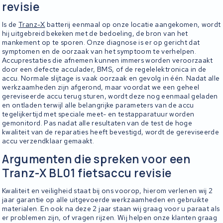
revisie
Is de
Tranz-X
batterij eenmaal op onze locatie aangekomen, wordt
hij uitgebreid bekeken met de bedoeling, de bron van het
mankement op te sporen. Onze diagnose is er op gericht dat
symptomen en de oorzaak van het symptoom te verhelpen.
Accuprestaties die afnemen kunnen immers worden veroorzaakt
door een defecte acculader, BMS, of de regelelektronica in de
accu. Normale slijtage is vaak oorzaak en gevolg in één. Nadat alle
werkzaamheden zijn afgerond, maar voordat we een geheel
gereviseerde accu terug sturen, wordt deze nog eenmaal geladen
en ontladen terwijl alle belangrijke parameters van de accu
tegelijkertijd met speciale meet- en testapparatuur worden
gemonitord. Pas nadat alle resultaten van de test de hoge
kwaliteit van de reparaties heeft bevestigd, wordt de gereviseerde
accu verzendklaar gemaakt.
Argumenten die spreken voor een
Tranz-X BL01 fietsaccu revisie
Kwaliteit en veiligheid staat bij ons voorop, hierom verlenen wij 2
jaar garantie op alle uitgevoerde werkzaamheden en gebruikte
materialen. En ook na deze 2 jaar staan wij graag voor u paraat als
er problemen zijn, of vragen rijzen. Wij helpen onze klanten graag