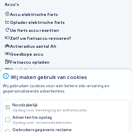
Accu's
Accu elektrische fiets
Oplader elektrische fiets
Uw fiets accu resetten
Zelf uw fietsaccu reviseren?
Actieradius aantal Ah
Goedkope accu
Fietsaccu opladen
Bosch fietsaccu
Wij maken gebruik van cookies
Nakijken en contact opnemen
Wij gebruiken cookies voor een betere site-ervaring en
Onherstelbaar
gepersonaliseerde advertenties.
Noodzakelijk
© 2026 KWS Seuren
Opslag voor beveiliging en authenticatie.
Algemene Voorwaarden
Advertentie opslag
Privacybeleid
Opslag voor reclamedoeleinden.
Gebruikersgegevens reclame