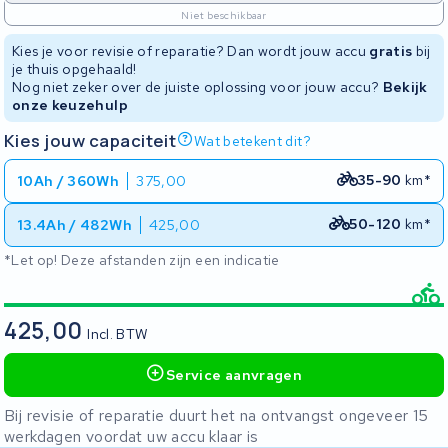
Niet beschikbaar
Kies je voor revisie of reparatie? Dan wordt jouw accu
gratis
bij
je thuis opgehaald!
Nog niet zeker over de juiste oplossing voor jouw accu?
Bekijk
onze keuzehulp
Kies jouw capaciteit
Wat betekent dit?
35-90
km*
10Ah / 360Wh
375,00
50-120
km*
13.4Ah / 482Wh
425,00
*Let op! Deze afstanden zijn een indicatie
425,00
Incl. BTW
Service aanvragen
Bij revisie of reparatie duurt het na ontvangst ongeveer 15
werkdagen voordat uw accu klaar is