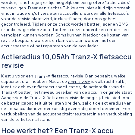
worden, is het tegelijkertijd mogelijk om een grotere "actieradius"
te verkrijgen. Daar een slechte E-bike accu niet altijd zijn oorzaak
vindt in oude en/of versleten accucellen, worden alle fietsaccu’s
voor de revisie plaatsvind, inclusief lader, door ons geheel
gecontroleerd. Tijdens onze check worden batterijlader en BMS
grondig nagekeken zodat fouten in deze onderdelen ontdekt en
verholpen kunnen worden. Soms kunnen hierdoor de kosten van
revisie bespaard worden, en kan volstaan worden met een
accureparatie of het repareren van de acculader.
Actieradius 10,05Ah Tranz-X fietsaccu
revisie
Kiest u voor een
Tranz-X
fietsaccu revisie. Dan bepaalt u welke
capaciteit u wil hebben. Nadat de
accurevisie
is volbracht zal bij
identiek gebleven fietsaccuspecificaties, de actieradius van de
Tranz-X batterij het niveau bereiken van de accu in originele staat.
Aangezien de Tranz-X fiets accurevisie de mogelijkheid biedt om
de batterijcapaciteit uit te laten breiden, zal dit de actieradius van
de fietsaccu dienovereenkomstig evenredig doen toenemen. Een
verdubbeling van de accucapaciteit resulteert in een verdubbeling
van de te fietsen afstand.
Hoe werkt het? Een Tranz-X accu