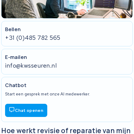
Tip:
vraag de koerier om een afgiftebewijs zodra uw pakket wordt
opgehaald. Daar staat de track-en-trace code op en het is
meteen uw bewijs van verzending.
Bellen
+31 (0)485 782 565
E-mailen
info@kwsseuren.nl
Chatbot
Start een gesprek met onze AI medewerker.
Chat openen
Hoe werkt revisie of reparatie van mijn