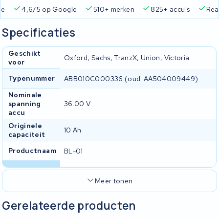
ie
4,6/5 op Google
510+ merken
825+ accu's
Real
Specificaties
Geschikt
Oxford, Sachs, TranzX, Union, Victoria
voor
Typenummer
ABB010C000336 (oud: AA504009449)
Nominale
spanning
36.00 V
accu
Originele
10 Ah
capaciteit
Productnaam
BL-01
Meer tonen
Gerelateerde producten