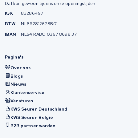
Dat kan gewoon tijdens onze openingstijden.
KvK
83286497
BTW
NL862812628B01
IBAN
NL54 RABO 0367 8698 37
Pagina's
Over ons
Blogs
Nieuws
Klantenservice
Vacatures
KWS Seuren Deutschland
KWS Seuren België
B2B partner worden