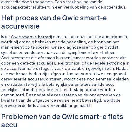
evenredig doen toenemen. Een verdubbeling van de
accucapaciteit resulteert in een verdubbeling van de actieradius.
Het proces van de Qwic smart-e
accurevisie
Is de
Qwic smart-e batterij
eenmaal op onze locatie aangekomen,
wordt hij grondig bekeken met de bedoeling, de bron van het
mankement op te sporen. Onze diagnose is er op gericht dat
symptomen en de oorzaak van de symptomen te verhelpen.
Accuprestaties die afnemen kunnen immers worden veroorzaakt
door een defecte acculader, elektronica, of de regelelektronica in
de accu. Normale slijtage is vaak oorzaak en gevolg in één. Nadat
alle werkzaamheden zijn afgerond, maar voordat we een geheel
gereviseerde accu terug sturen, wordt deze nog eenmaal geladen
en ontladen terwijl alle belangrijke parameters van de accu
tegelijkertijd met speciale meet- en testapparatuur worden
gemonitord. Pas nadat alle resultaten van de onderzoeken de
kwaliteit van de uitgevoerde revisie heeft bevestigd, wordt de
gereviseerde fiets accu verzendklaar gemaakt.
Problemen van de Qwic smart-e fiets
accu