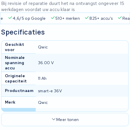
Bij revisie of reparatie duurt het na ontvangst ongeveer 15
werkdagen voordat uw accu klaar is
ie
4,6/5 op Google
510+ merken
825+ accu's
Real
Specificaties
Geschikt
Qwic
voor
Nominale
spanning
36.00 V
accu
Originele
11 Ah
capaciteit
Productnaam
smart-e 36V
Merk
Qwic
Meer tonen