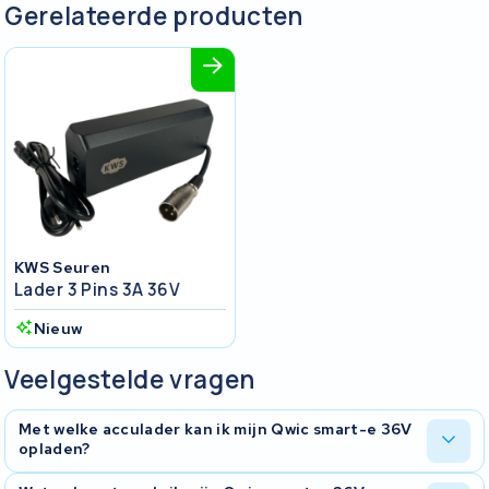
Gerelateerde producten
KWS Seuren
Lader 3 Pins 3A 36V
Nieuw
Veelgestelde vragen
Met welke acculader kan ik mijn Qwic smart-e 36V
opladen?
De Qwic smart-e 36V is op te laden met de volgende laders: