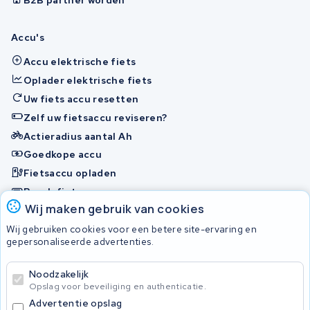
Accu's
Accu elektrische fiets
Oplader elektrische fiets
Uw fiets accu resetten
Zelf uw fietsaccu reviseren?
Actieradius aantal Ah
Goedkope accu
Fietsaccu opladen
Bosch fietsaccu
Wij maken gebruik van cookies
Nakijken en contact opnemen
Wij gebruiken cookies voor een betere site-ervaring en
Onherstelbaar
gepersonaliseerde advertenties.
Noodzakelijk
© 2026 KWS Seuren
Opslag voor beveiliging en authenticatie.
Algemene Voorwaarden
Advertentie opslag