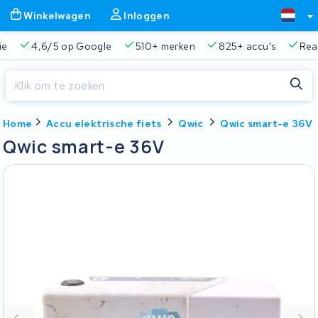
Winkelwagen
Inloggen
ie
4,6/5 op Google
510+ merken
825+ accu's
Real
Sluiten
Home
Accu elektrische fiets
Qwic
Qwic smart-e 36V
Winkelwagen
Sluiten
Qwic smart-e 36V
Begin te typen in de zoekbalk om te zoeken
Je winkelwagen is leeg.
Gratis verzending en ophaalservice
45.000+ accu's gere