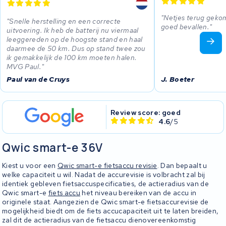
Netjes terug gekom
Snelle herstelling en een correcte
goed bevallen.
uitvoering. Ik heb de batterij nu viermaal
leeggereden op de hoogste stand en haal
daarmee de 50 km. Dus op stand twee zou
ik gemakkelijk de 100 km moeten halen.
MVG Paul.
Paul van de Cruys
J. Boeter
Review score: goed
4.6
/5
Qwic smart-e 36V
Kiest u voor een
Qwic smart-e fietsaccu revisie
. Dan bepaalt u
welke capaciteit u wil. Nadat de accurevisie is volbracht zal bij
identiek gebleven fietsaccuspecificaties, de actieradius van de
Qwic smart-e
fiets accu
het niveau bereiken van de accu in
originele staat. Aangezien de Qwic smart-e fietsaccurevisie de
mogelijkheid biedt om de fiets accucapaciteit uit te laten breiden,
zal dit de actieradius van de fietsaccu dienovereenkomstig