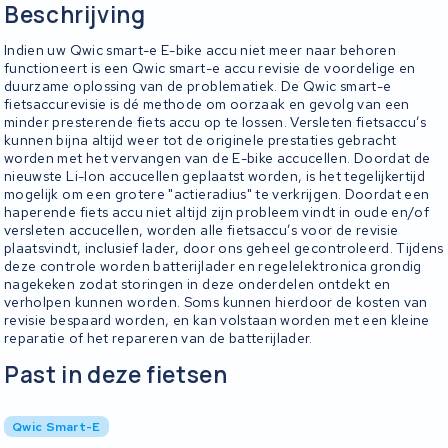
Beschrijving
Indien uw Qwic smart-e E-bike accu niet meer naar behoren
functioneert is een Qwic smart-e accu revisie de voordelige en
duurzame oplossing van de problematiek. De Qwic smart-e
fietsaccurevisie is dé methode om oorzaak en gevolg van een
minder presterende fiets accu op te lossen. Versleten fietsaccu’s
kunnen bijna altijd weer tot de originele prestaties gebracht
worden met het vervangen van de E-bike accucellen. Doordat de
nieuwste Li-Ion accucellen geplaatst worden, is het tegelijkertijd
mogelijk om een grotere "actieradius" te verkrijgen. Doordat een
haperende fiets accu niet altijd zijn probleem vindt in oude en/of
versleten accucellen, worden alle fietsaccu’s voor de revisie
plaatsvindt, inclusief lader, door ons geheel gecontroleerd. Tijdens
deze controle worden batterijlader en regelelektronica grondig
nagekeken zodat storingen in deze onderdelen ontdekt en
verholpen kunnen worden. Soms kunnen hierdoor de kosten van
revisie bespaard worden, en kan volstaan worden met een kleine
reparatie of het repareren van de batterijlader.
Past in deze fietsen
Qwic Smart-E