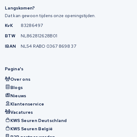
Langskomen?
Dat kan gewoon tijdens onze openingstijden.
KvK
83286497
BTW
NL862812628B01
IBAN
NL54 RABO 0367 8698 37
Pagina's
Over ons
Blogs
Nieuws
Klantenservice
Vacatures
KWS Seuren Deutschland
KWS Seuren België
B2B partner worden