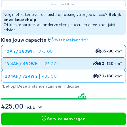
Niet beschikbaar
Nog niet zeker over de juiste oplossing voor jouw accu?
Bekijk
onze keuzehulp
Of kies reparatie; wij onderzoeken je accu en geven het juiste
advies
Kies jouw capaciteit
Wat betekent dit?
35-90
km*
10Ah / 360Wh
375,00
50-120
km*
13.4Ah / 482Wh
425,00
70-180
km*
20.1Ah / 724Wh
485,00
*Let op! Deze afstanden zijn een indicatie
425,00
Incl. BTW
Service aanvragen