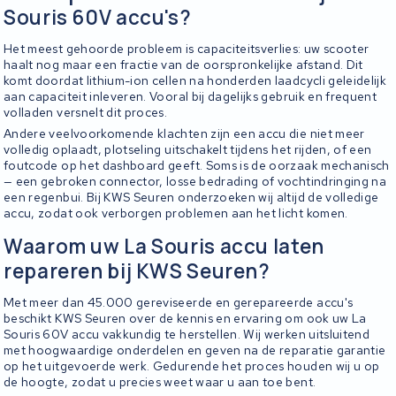
Souris 60V accu's?
Het meest gehoorde probleem is capaciteitsverlies: uw scooter
haalt nog maar een fractie van de oorspronkelijke afstand. Dit
komt doordat lithium-ion cellen na honderden laadcycli geleidelijk
aan capaciteit inleveren. Vooral bij dagelijks gebruik en frequent
volladen versnelt dit proces.
Andere veelvoorkomende klachten zijn een accu die niet meer
volledig oplaadt, plotseling uitschakelt tijdens het rijden, of een
foutcode op het dashboard geeft. Soms is de oorzaak mechanisch
— een gebroken connector, losse bedrading of vochtindringing na
een regenbui. Bij KWS Seuren onderzoeken wij altijd de volledige
accu, zodat ook verborgen problemen aan het licht komen.
Waarom uw La Souris accu laten
repareren bij KWS Seuren?
Met meer dan 45.000 gereviseerde en gerepareerde accu's
beschikt KWS Seuren over de kennis en ervaring om ook uw La
Souris 60V accu vakkundig te herstellen. Wij werken uitsluitend
met hoogwaardige onderdelen en geven na de reparatie garantie
op het uitgevoerde werk. Gedurende het proces houden wij u op
de hoogte, zodat u precies weet waar u aan toe bent.