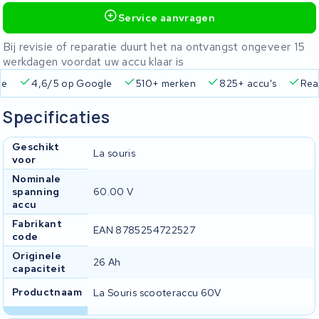
Service aanvragen
Bij revisie of reparatie duurt het na ontvangst ongeveer 15
werkdagen voordat uw accu klaar is
ie
4,6/5 op Google
510+ merken
825+ accu's
Real
Specificaties
Geschikt
La souris
voor
Nominale
spanning
60.00 V
accu
Fabrikant
EAN 8785254722527
code
Originele
26 Ah
capaciteit
Productnaam
La Souris scooteraccu 60V