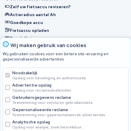
Zelf uw fietsaccu reviseren?
Actieradius aantal Ah
Goedkope accu
Fietsaccu opladen
Bosch fietsaccu
Wij maken gebruik van cookies
Nakijken en contact opnemen
Wij gebruiken cookies voor een betere site-ervaring en
Onherstelbaar
gepersonaliseerde advertenties.
Noodzakelijk
© 2026 KWS Seuren
Opslag voor beveiliging en authenticatie.
Algemene Voorwaarden
Advertentie opslag
Privacybeleid
Opslag voor reclamedoeleinden.
Gebruikersgegevens reclame
Toestemming voor versturen gebruikersdata.
Gepersonaliseerde reclame
Toestemming voor gepersonaliseerde advertenties.
Analytische opslag
Opslag voor analyse, zoals bezoekduur.