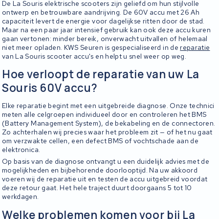
De La Souris elektrische scooters zijn geliefd om hun stijlvolle
ontwerp en betrouwbare aandrijving. De 60V accu met 26 Ah
capaciteit levert de energie voor dagelijkse ritten door de stad.
Maar na een paar jaar intensief gebruik kan ook deze accu kuren
gaan vertonen: minder bereik, onverwacht uitvallen of helemaal
niet meer opladen. KWS Seuren is gespecialiseerd in de
reparatie
van La Souris scooter accu's en helpt u snel weer op weg.
Hoe verloopt de reparatie van uw La
Souris 60V accu?
Elke reparatie begint met een uitgebreide diagnose. Onze technici
meten alle celgroepen individueel door en controleren het BMS
(Battery Management System), de bekabeling en de connectoren.
Zo achterhalen wij precies waar het probleem zit — of het nu gaat
om verzwakte cellen, een defect BMS of vochtschade aan de
elektronica.
Op basis van de diagnose ontvangt u een duidelijk advies met de
mogelijkheden en bijbehorende doorlooptijd. Na uw akkoord
voeren wij de reparatie uit en testen de accu uitgebreid voordat
deze retour gaat. Het hele traject duurt doorgaans 5 tot 10
werkdagen.
Welke problemen komen voor bij La