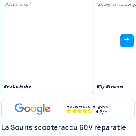
Alles prima..
Zo blijven verder 
Eva Ludecke
Elly Bleumer
Review score: goed
4.6
/5
La Souris scooteraccu 60V reparatie