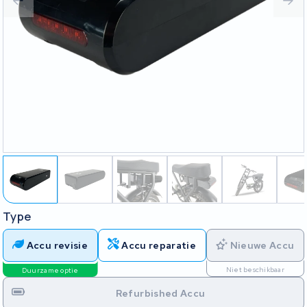
Type
Accu revisie
Accu reparatie
Nieuwe Accu
Niet beschikbaar
Duurzame optie
Refurbished Accu