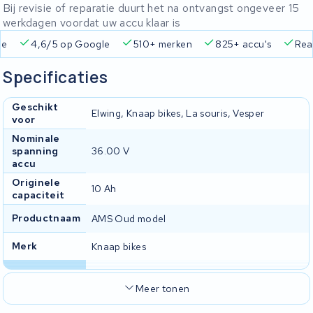
Bij revisie of reparatie duurt het na ontvangst ongeveer 15
werkdagen voordat uw accu klaar is
ie
4,6/5 op Google
510+ merken
825+ accu's
Real
Specificaties
Geschikt
Elwing, Knaap bikes, La souris, Vesper
voor
Nominale
spanning
36.00 V
accu
Originele
10 Ah
capaciteit
Productnaam
AMS Oud model
Merk
Knaap bikes
Meer tonen