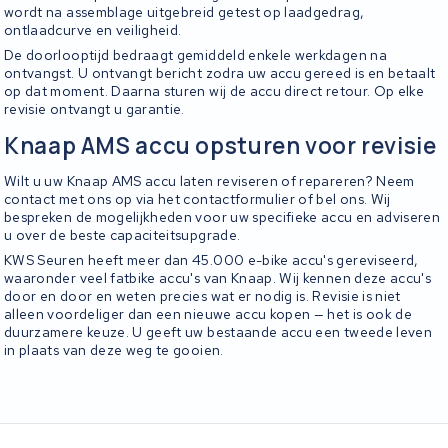
wordt na assemblage uitgebreid getest op laadgedrag,
ontlaadcurve en veiligheid.
De doorlooptijd bedraagt gemiddeld enkele werkdagen na
ontvangst. U ontvangt bericht zodra uw accu gereed is en betaalt
op dat moment. Daarna sturen wij de accu direct retour. Op elke
revisie ontvangt u garantie.
Knaap AMS accu opsturen voor revisie
Wilt u uw Knaap AMS accu laten reviseren of repareren? Neem
contact met ons op via het contactformulier of bel ons. Wij
bespreken de mogelijkheden voor uw specifieke accu en adviseren
u over de beste capaciteitsupgrade.
KWS Seuren heeft meer dan 45.000 e-bike accu's gereviseerd,
waaronder veel fatbike accu's van Knaap. Wij kennen deze accu's
door en door en weten precies wat er nodig is. Revisie is niet
alleen voordeliger dan een nieuwe accu kopen — het is ook de
duurzamere keuze. U geeft uw bestaande accu een tweede leven
in plaats van deze weg te gooien.