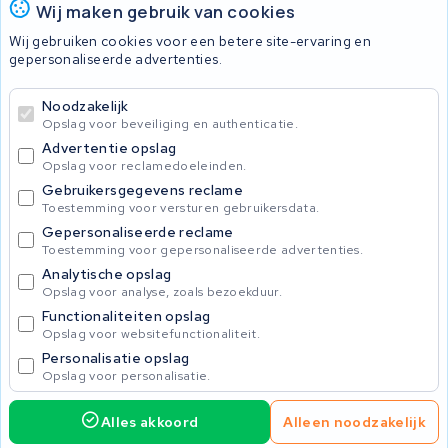
Wij maken gebruik van cookies
Nakijken en contact opnemen
Wij gebruiken cookies voor een betere site-ervaring en
Onherstelbaar
gepersonaliseerde advertenties.
Noodzakelijk
© 2026 KWS Seuren
Opslag voor beveiliging en authenticatie.
Algemene Voorwaarden
Advertentie opslag
Privacybeleid
Opslag voor reclamedoeleinden.
Gebruikersgegevens reclame
Toestemming voor versturen gebruikersdata.
Gepersonaliseerde reclame
Toestemming voor gepersonaliseerde advertenties.
Analytische opslag
Opslag voor analyse, zoals bezoekduur.
Functionaliteiten opslag
Opslag voor websitefunctionaliteit.
Personalisatie opslag
Opslag voor personalisatie.
Alles akkoord
Alleen noodzakelijk
485,00
Service aanvragen
Incl. BTW
Home
Accu's
Opladers
Accessoires