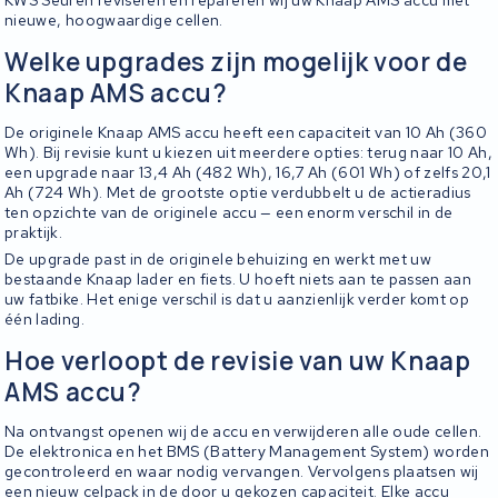
KWS Seuren reviseren en repareren wij uw Knaap AMS accu met
nieuwe, hoogwaardige cellen.
Welke upgrades zijn mogelijk voor de
Knaap AMS accu?
De originele Knaap AMS accu heeft een capaciteit van 10 Ah (360
Wh). Bij revisie kunt u kiezen uit meerdere opties: terug naar 10 Ah,
een upgrade naar 13,4 Ah (482 Wh), 16,7 Ah (601 Wh) of zelfs 20,1
Ah (724 Wh). Met de grootste optie verdubbelt u de actieradius
ten opzichte van de originele accu — een enorm verschil in de
praktijk.
De upgrade past in de originele behuizing en werkt met uw
bestaande Knaap lader en fiets. U hoeft niets aan te passen aan
uw fatbike. Het enige verschil is dat u aanzienlijk verder komt op
één lading.
Hoe verloopt de revisie van uw Knaap
AMS accu?
Na ontvangst openen wij de accu en verwijderen alle oude cellen.
De elektronica en het BMS (Battery Management System) worden
gecontroleerd en waar nodig vervangen. Vervolgens plaatsen wij
een nieuw celpack in de door u gekozen capaciteit. Elke accu