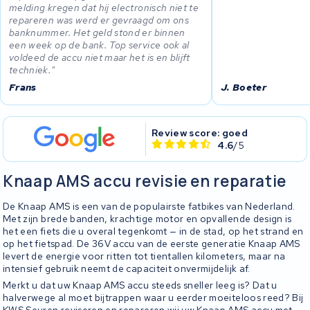
melding kregen dat hij electronisch niet te
repareren was werd er gevraagd om ons
banknummer. Het geld stond er binnen
een week op de bank. Top service ook al
voldeed de accu niet maar het is en blijft
techniek.
Frans
J. Boeter
Review score: goed
4.6
/5
Knaap AMS accu revisie en reparatie
De Knaap AMS is een van de populairste fatbikes van Nederland.
Met zijn brede banden, krachtige motor en opvallende design is
het een fiets die u overal tegenkomt — in de stad, op het strand en
op het fietspad. De 36V accu van de eerste generatie Knaap AMS
levert de energie voor ritten tot tientallen kilometers, maar na
intensief gebruik neemt de capaciteit onvermijdelijk af.
Merkt u dat uw Knaap AMS accu steeds sneller leeg is? Dat u
halverwege al moet bijtrappen waar u eerder moeiteloos reed? Bij