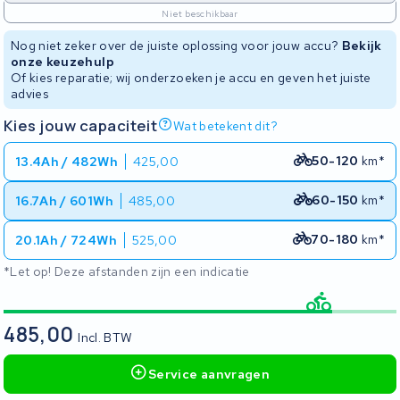
Niet beschikbaar
Nog niet zeker over de juiste oplossing voor jouw accu?
Bekijk
onze keuzehulp
Of kies reparatie; wij onderzoeken je accu en geven het juiste
advies
Kies jouw capaciteit
Wat betekent dit?
50-120
km*
13.4Ah / 482Wh
425,00
60-150
km*
16.7Ah / 601Wh
485,00
70-180
km*
20.1Ah / 724Wh
525,00
*Let op! Deze afstanden zijn een indicatie
485,00
Incl. BTW
Service aanvragen