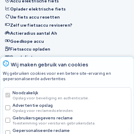
Accu elektrische fiets
Oplader elektrische fiets
Uw fiets accu resetten
Zelf uw fietsaccu reviseren?
Actieradius aantal Ah
Goedkope accu
Fietsaccu opladen
Bosch fietsaccu
Wij maken gebruik van cookies
Nakijken en contact opnemen
Wij gebruiken cookies voor een betere site-ervaring en
Onherstelbaar
gepersonaliseerde advertenties.
Noodzakelijk
© 2026 KWS Seuren
Opslag voor beveiliging en authenticatie.
Algemene Voorwaarden
Advertentie opslag
Privacybeleid
Opslag voor reclamedoeleinden.
Gebruikersgegevens reclame
Toestemming voor versturen gebruikersdata.
Gepersonaliseerde reclame