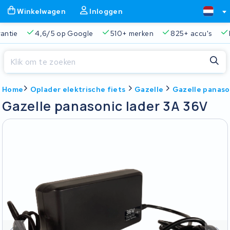
Winkelwagen
Inloggen
ie
4,6/5 op Google
510+ merken
825+ accu's
Real
Sluiten
Home
Oplader elektrische fiets
Gazelle
Gazelle panaso
Winkelwagen
Sluiten
Gazelle panasonic lader 3A 36V
Begin te typen in de zoekbalk om te zoeken
Je winkelwagen is leeg.
Gratis verzending en ophaalservice
45.000+ accu's gere