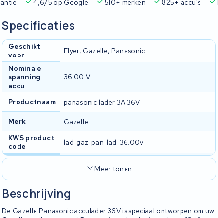
ie
4,6/5 op Google
510+ merken
825+ accu's
Real
Specificaties
Geschikt
Flyer, Gazelle, Panasonic
voor
Nominale
spanning
36.00 V
accu
Productnaam
panasonic lader 3A 36V
Merk
Gazelle
KWS product
lad-gaz-pan-lad-36.00v
code
Meer tonen
Beschrijving
De Gazelle Panasonic acculader 36V is speciaal ontworpen om uw