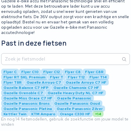
Gazelle e-bike accu met Panasonic technologie snel en efficiënt
op te laden. Met deze betrouwbare lader kunt u uw accu
eenvoudig opladen, zodat u snel weer kunt genieten van uw
elektrische fiets. De 36V output zorgt voor een krachtige en snelle
oplaadtijd. Bestel nu en ervaar het gemak van een volledig
opgeladen accu voor uw Gazelle e-bike met Panasonic
accutechnologie!
Past in deze fietsen
Flyer C
Flyer C10
Flyer C12
Flyer C8
Flyer C8R
Flyer RT SKL Premium
Flyer T
Flyer T12
Flyer T14
Flyer T8R
Gazelle Arroyo C7
Gazelle Arroyo C7 HF
Gazelle Balance C7 HFP
Gazelle Chamonix C7 HF
Gazelle Grenoble C7
Gazelle Heavy Duty NL C7 HF
Gazelle Miss Grace C7 HF
Gazelle Panasonic
Gazelle Panasonic Brons
Gazelle Panasonic Goud
Gazelle Panasonic Platina
Gazelle Panasonic Zilver
Kettler Twin
KTM Amparo
Orange C330 HF
+14
En nog 14 fietsmodellen, gebruik de zoekfunctie om jouw model te
vinden