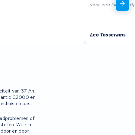
voor een lagere prij
Leo Tosserams
iteit van 37 Ah.
vantic C2000 en
nshuis en past
aadproblemen of
ellen. Wij zijn
 door en door.