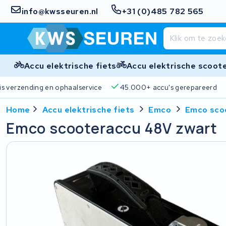
info@kwsseuren.nl
+31 (0)485 782 565
Accu elektrische fiets
Accu elektrische scoot
Gratis verzending en ophaalservice
45.000+ accu's gere
Home
Accu elektrische fiets
Emco
Emco sco
Emco scooteraccu 48V zwart