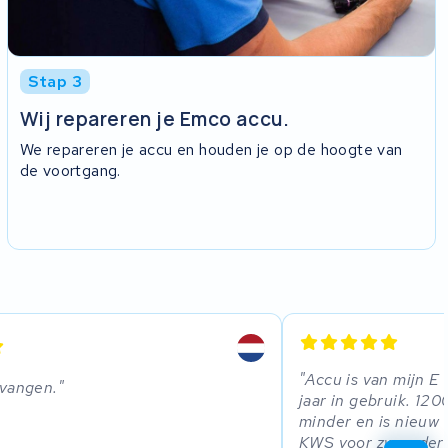
Stap 3
Wij repareren je Emco accu.
We repareren je accu en houden je op de hoogte van
de voortgang.
Accu is van mijn E B
tvangen.
jaar in gebruik. 12
minder en is nieuw n
KWS voor zwaardere