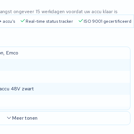
ntvangst ongeveer 15 werkdagen voordat uw accu klaar is
n
825+ accu's
Real-time status tracker
ISO 9001 gecer
on, Emco
accu 48V zwart
Meer tonen