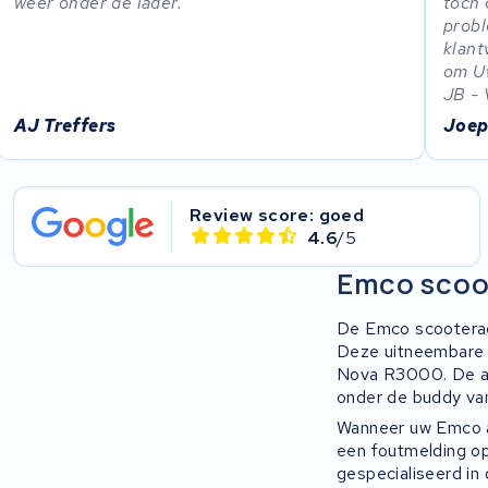
weer onder de lader.
toch 
probl
klant
om Uw
JB - 
AJ Treffers
Joep
Review score: goed
4.6
/5
Emco scoo
De Emco scooteracc
Deze uitneembare 
Nova R3000. De ac
onder de buddy van
Wanneer uw Emco a
een foutmelding op
gespecialiseerd in