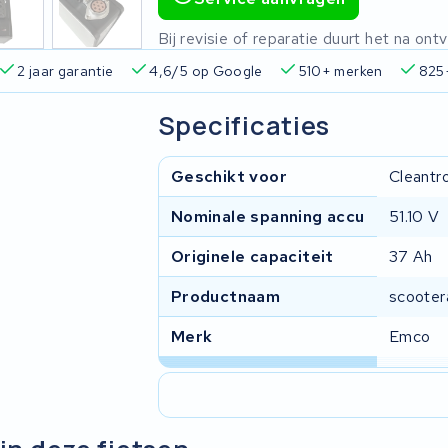
Bij revisie of reparatie duurt het na o
pareerd
2 jaar garantie
4,6/5 op Google
510+ merke
Specificaties
Geschikt voor
Cleantr
Nominale spanning accu
51.10 V
Originele capaciteit
37 Ah
Productnaam
scooter
Merk
Emco