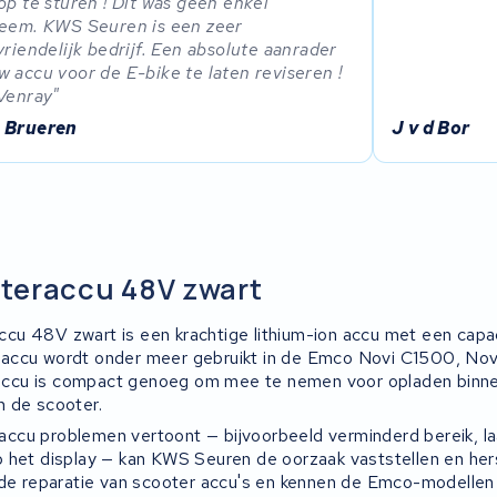
op te sturen ! Dit was geen enkel
eem. KWS Seuren is een zeer
vriendelijk bedrijf. Een absolute aanrader
 accu voor de E-bike te laten reviseren !
Venray
 Brueren
J v d Bor
teraccu 48V zwart
u 48V zwart is een krachtige lithium-ion accu met een capac
accu wordt onder meer gebruikt in de Emco Novi C1500, No
cu is compact genoeg om mee te nemen voor opladen binne
 de scooter.
ccu problemen vertoont — bijvoorbeeld verminderd bereik, l
 het display — kan KWS Seuren de oorzaak vaststellen en herst
 de reparatie van scooter accu's en kennen de Emco-modellen