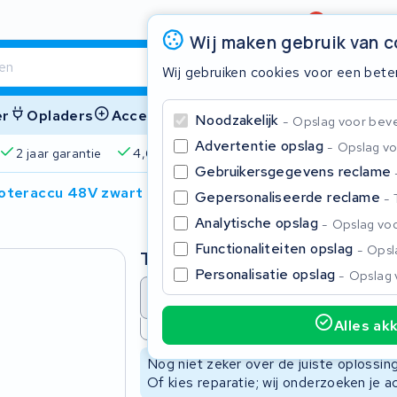
Beoordeling
4,6/5
Wij maken gebruik van 
Wij gebruiken cookies voor een bete
er
Opladers
Accessoires
Noodzakelijk
Opslag voor bevei
Advertentie opslag
Opslag vo
pareerd
2 jaar garantie
4,6/5 op Google
510+ merke
Gebruikersgegevens reclame
oteraccu 48V zwart
Gepersonaliseerde reclame
Sluite
Analytische opslag
Opslag voo
Functionaliteiten opslag
Opsla
Type
Personalisatie opslag
Opslag 
Accu revisie
Accu reparat
Alles ak
Niet beschikbaar
Begin te typen in de zoekbalk om te zoeken
Nog niet zeker over de juiste oplossi
Of kies reparatie; wij onderzoeken je a