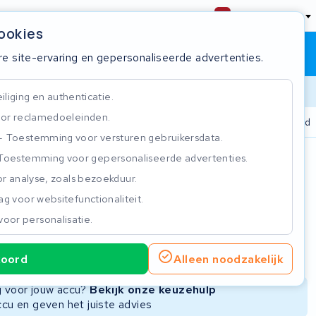
Nederland
cookies
Winkelwagen
Inloggen
re site-ervaring en gepersonaliseerde advertenties.
Doorlooptijd
liging en authenticatie.
or reclamedoeleinden.
n
825+ accu's
Real-time status tracker
ISO 9001 gecer
Toestemming voor versturen gebruikersdata.
Toestemming voor gepersonaliseerde advertenties.
n
r analyse, zoals bezoekduur.
g voor websitefunctionaliteit.
voor personalisatie.
ie
Nieuwe Accu
Refurbished Accu
koord
Alleen noodzakelijk
Niet beschikbaar
Niet beschikbaar
ng voor jouw accu?
Bekijk onze keuzehulp
ccu en geven het juiste advies