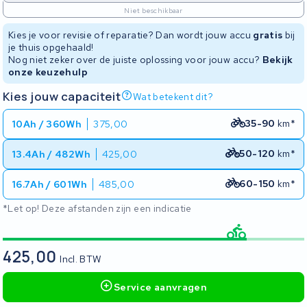
Niet beschikbaar
Kies je voor revisie of reparatie? Dan wordt jouw accu
gratis
bij
je thuis opgehaald!
Nog niet zeker over de juiste oplossing voor jouw accu?
Bekijk
onze keuzehulp
Kies jouw capaciteit
Wat betekent dit?
35-90
km*
10Ah / 360Wh
375,00
50-120
km*
13.4Ah / 482Wh
425,00
60-150
km*
16.7Ah / 601Wh
485,00
*Let op! Deze afstanden zijn een indicatie
425,00
Incl. BTW
Service aanvragen