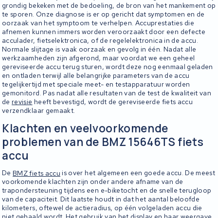
grondig bekeken met de bedoeling, de bron van het mankement op
te sporen. Onze diagnose is er op gericht dat symptomen en de
oorzaak van het symptoom te verhelpen. Accuprestaties die
afnemen kunnen immers worden veroorzaakt door een defecte
acculader, fietselektronica, of de regelelektronica in de accu.
Normale slijtage is vaak oorzaak en gevolg in één. Nadat alle
werkzaamheden zijn afgerond, maar voordat we een geheel
gereviseerde accu terug sturen, wordt deze nog eenmaal geladen
en ontladen terwijl alle belangrijke parameters van de accu
tegelijkertijd met speciale meet- en testapparatuur worden
gemonitord. Pas nadat alle resultaten van de test de kwaliteit van
de
revisie
heeft bevestigd, wordt de gereviseerde fiets accu
verzendklaar gemaakt.
Klachten en veelvoorkomende
problemen van de BMZ 15646TS fiets
accu
De
BMZ fiets accu
is over het algemeen een goede accu. De meest
voorkomende klachten zijn onder andere afname van de
trapondersteuning tijdens een e-biketocht en de snelle terugloop
van de capaciteit. Dit laatste houdt in dat het aantal beloofde
kilometers, oftewel de actieradius, op één volgeladen accu die
niet gehaald wordt. Het gebruik van het display en haar weergave