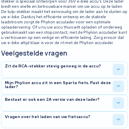
stekker is speciaal ontworpen voor 36V e-bike accu's. Deze lader
biedt een snelle en betrouwbare manier om uw accu op te laden.
De tulp-stekker maakt het eenvoudig om de lader aan te sluiten op
uw e-bike. Dankzij het efficiënte ontwerp en de stabiele
laadstroom zorgt de Phylion acculader voor een optimale
oplaadervaring. Of u nu uw accu thuis wilt opladen of onderweg
gebruikmaakt van een stopcontact, met de Phylion acculader kunt
u vertrouwen op een veilige en efficiënte lading. Zorg ervoor dat
uw e-bike altijd klaar is voor de rit met de Phylion acculader.
Veelgestelde vragen
Zit de RCA-stekker stevig genoeg in de accu?
De RCA-connector klikt niet vast — hij wordt op zijn plek
Mijn Phylion accu zit in een Sparta fiets. Past deze
lader?
gehouden door wrijving. In de praktijk werkt dat prima, maar leg de
lader op een stabiele ondergrond zodat de stekker niet per
ongeluk losraakt tijdens het laden.
Waarschijnlijk wel. Kijk niet naar het fietsmerk maar naar de accu.
Bestaat er ook een 2A versie van deze lader?
Staat er "Phylion" op de accu, is het voltage 36V en heeft de
laadpoort een tulpaansluiting? Dan past deze lader. Het maakt
niet uit of de fiets een Sparta, Batavus, Koga of ander merk is.
Wij leveren deze lader met 3A laadstroom. Dat is sneller dan 2A en
Vragen over het laden van uw fietsaccu?
volledig veilig voor uw accu. De accu reguleert zelf hoeveel
stroom hij opneemt. Een 3A lader op een accu die oorspronkelijk