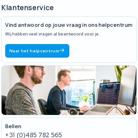
met 2A werd geladen is geen probleem.
Op de volgende pagina geven wij verschillende tips over
Klantenservice
bijvoorbeeld het opladen van uw accu, de tijd die nodig is om een
fietsaccu op te laden en tips over het verlengen van de levensduur
van de fietsaccu met behulp van het laden.
Vind antwoord op jouw vraag in ons helpcentrum
Fietsaccu opladen
Wij hebben veel vragen al beantwoord voor je.
Naar het helpcentrum
Bellen
+31 (0)485 782 565