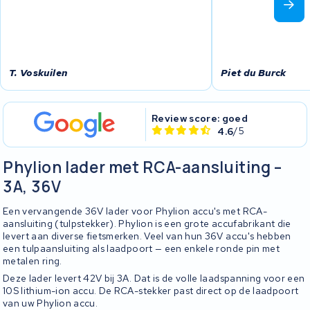
T. Voskuilen
Piet du Burck
Review score: goed
4.6
/5
Phylion lader met RCA-aansluiting –
3A, 36V
Een vervangende 36V lader voor Phylion accu's met RCA-
aansluiting (tulpstekker). Phylion is een grote accufabrikant die
levert aan diverse fietsmerken. Veel van hun 36V accu's hebben
een tulpaansluiting als laadpoort — een enkele ronde pin met
metalen ring.
Deze lader levert 42V bij 3A. Dat is de volle laadspanning voor een
10S lithium-ion accu. De RCA-stekker past direct op de laadpoort
van uw Phylion accu.