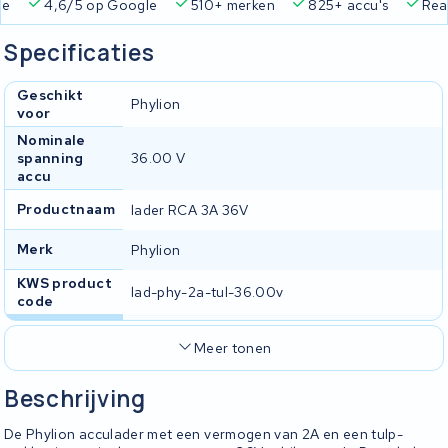
ie
4,6/5 op Google
510+ merken
825+ accu's
Real
Specificaties
Geschikt
Phylion
voor
Nominale
spanning
36.00 V
accu
Productnaam
lader RCA 3A 36V
Merk
Phylion
KWS product
lad-phy-2a-tul-36.00v
code
Meer tonen
Beschrijving
De Phylion acculader met een vermogen van 2A en een tulp-