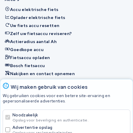
Accu elektrische fiets
Oplader elektrische fiets
Uw fiets accu resetten
Zelf uw fietsaccu reviseren?
Actieradius aantal Ah
Goedkope accu
Fietsaccu opladen
Bosch fietsaccu
Nakijken en contact opnemen
Onherstelbaar
Wij maken gebruik van cookies
Wij gebruiken cookies voor een betere site-ervaring en
gepersonaliseerde advertenties.
© 2026 KWS Seuren
Algemene Voorwaarden
Noodzakelijk
Privacybeleid
Opslag voor beveiliging en authenticatie.
Advertentie opslag
Opslag voor reclamedoeleinden.