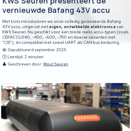
KWS Seuren presenteert de
vernieuwde Bafang 43V accu
Met trots introduceren we onze volledig gereviseerde Bafang
43V accu, uitgerust met
eigen, ontwikkelde elektronica
van
KWS Seuren. Nu geschikt voor een brede reeks accu-typen (zoals
CBFACCU340, -450, -600, -750 en diverse varianten met
“CB”), én compatibel met zowel UART als CAN bus besturing.
📅 Gepubliceerd september 2025
🕒 Leestijd: 2 minuten
👤 Geschreven door:
Wout Seuren