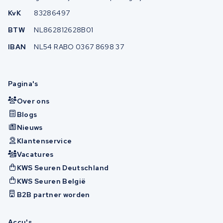
KvK
83286497
BTW
NL862812628B01
IBAN
NL54 RABO 0367 8698 37
Pagina's
Over ons
Blogs
Nieuws
Klantenservice
Vacatures
KWS Seuren Deutschland
KWS Seuren België
B2B partner worden
Accu's