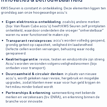
KWS Seuren is constant in ontwikkeling. Deze elementen liggen ten
grondslag aan onze hoogwaardige accu’s:
Eigen elektronica-ontwikkeling
: zoals bij andere merken
(bijv. Van Raam Cube accu’s) heeft KWS Seuren zelf printplaten
ontwikkeld, waardoor onderdelen die vroeger “onherstelbaar”
waren nu weer functioneel te maken zijn.
Transparant revisieproces
: accu’s worden volledig geopend,
grondig getest op capaciteit, veiligheid én laadsnelheid.
Defecte cellen worden vervangen, behuizing waar nodig
gerepareerd.
Kwaliteitsgarantie
: revisie, testen en eindcontrole zijn streng.
Accu’s worden verzonden volgens veiligheidsnormen (bijv.
ontladen voor transport).
Duurzaamheid & circulair denken
: in plaats van nieuwe
accu’s, wordt gekeken naar revisie, hergebruik en mogelijke
upgrades, zodat klanten meer waar voor hun geld krijgen én
het milieu minder belast wordt.
Partnerships & erkenning
: samenwerking met bekende
merken en verzekeraars (bv. ENRA), en erkenning binnen de
branche voor innovatie.