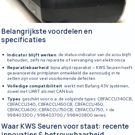
Belangrijkste voordelen en
specificaties
Indicator blijft werken
: de status-indicator van de accu blijft
behouden, zelfs na reparatie of vervanging van elektronica.
Reparatiebaarheid
: bijna altijd reparabel — KWS Seuren heeft
geavanceerde printplaten ontwikkeld die eenvoudig in te
zetten zijn voor veel voorkomende defecten.
Volledige compatibiliteit
: werkt met Bafang 43V systemen,
zowel met UART als met CAN bus.
Types
: geschikt voor o.a. de volgende types: CBFACCU340CB,
CBFACCU340, CBFACCU450CB, CBFACCU450,
CBFACCU600, CBFACCU750CB, CBFACCU750, + de
998403300 / 998403700 / 998403800 series.
Waar KWS Seuren voor staat: recente
innovaties & betrouwbaarheid