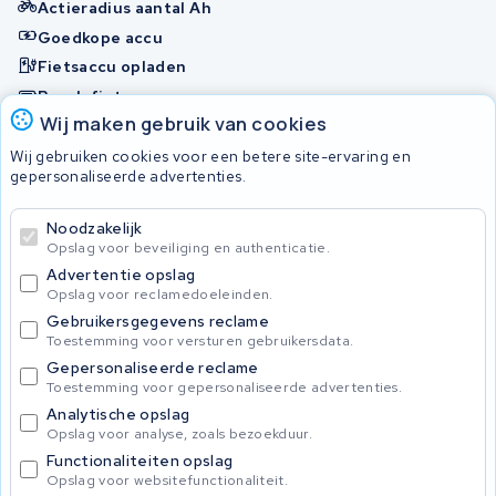
Actieradius aantal Ah
Goedkope accu
Fietsaccu opladen
Bosch fietsaccu
Wij maken gebruik van cookies
Nakijken en contact opnemen
Wij gebruiken cookies voor een betere site-ervaring en
Onherstelbaar
gepersonaliseerde advertenties.
Noodzakelijk
© 2026 KWS Seuren
Opslag voor beveiliging en authenticatie.
Algemene Voorwaarden
Advertentie opslag
Privacybeleid
Opslag voor reclamedoeleinden.
Gebruikersgegevens reclame
Toestemming voor versturen gebruikersdata.
Gepersonaliseerde reclame
Toestemming voor gepersonaliseerde advertenties.
Analytische opslag
Opslag voor analyse, zoals bezoekduur.
Functionaliteiten opslag
Opslag voor websitefunctionaliteit.