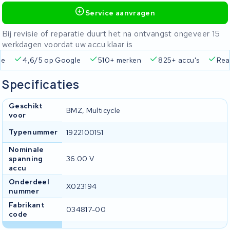
Service aanvragen
Bij revisie of reparatie duurt het na ontvangst ongeveer 15
werkdagen voordat uw accu klaar is
ie
4,6/5 op Google
510+ merken
825+ accu's
Real
Specificaties
Geschikt
BMZ, Multicycle
voor
Typenummer
1922100151
Nominale
spanning
36.00 V
accu
Onderdeel
X023194
nummer
Fabrikant
034817-00
code