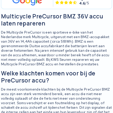
4.6
/5
Multicycle PreCursor BMZ 36V accu
laten repareren
De Multicycle PreCursor is een sportieve e-bike van het
Nederlandse merk Multicycle, uitgerust met een BMZ-accupakket
van 36V en 14,4Ah capaciteit (circa 518Wh). BMZ is een
gerenommeerde Duitse accufabrikant die batterijen levert aan
diverse fietsmerken. Na jaren intensief gebruik kan de capaciteit
van de accu afnemen, waardoor u minder bereik heeft of de accu
niet meer volledig oplaadt. Bij KWS Seuren repareren wij uw
Multicycle PreCursor BMZ accu en herstellen de prestaties.
Welke klachten komen voor bij de
PreCursor accu?
De meest voorkomende klachten bij de Multicycle PreCursor BMZ
accu zijn een sterk verminderd bereik, een accu die niet meer
volledig oplaadt of die de fiets niet meer van ondersteuning
voorziet. Soms verschijnt er een foutmelding op het display, of
schakelt de accu zichzelf uit tijdens het fietsen. Dit zijn signalen dat
de interne cellen aan het einde van hun levensduur zijn of dat het