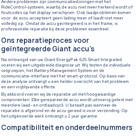
Andere problemen zijn communicatiestoringen met het
RideControl-systeem, waarbij de accu niet meer herkend wordt of
foutcodes op het display verschijnen. Ook laadproblemen komen
voor: de accu accepteert geen lading meer of laadt niet meer
volledig op. Omdat de accu geïntegreerd is in het frame, is
professionele reparatie bij deze problemen essentieel.
Ons reparatieproces voor
geïntegreerde Giant accu's
Na ontvangst van uw Giant EnergyPak 625 Smart Integrated
voeren wij een uitgebreide diagnose uit. Wij testen de individuele
celgroepen, het Battery Management System en de
communicatie-interface met het smart-protocol. Op basis van
deze analyse ontvangt u een helder overzicht van het probleem
en een vrijblijvende offerte.
Bij akkoord voeren wij de reparatie uit met hoogwaardige
componenten. Elke gerepareerde accu wordt uitvoerig getest met
meerdere laad- en ontlaadcycli. U betaalt pas wanneer de
reparatie is afgerond en de accu gereed is voor verzending. Op
het uitgevoerde werk ontvangt u 2 jaar garantie.
Compatibiliteit en onderdeelnummers