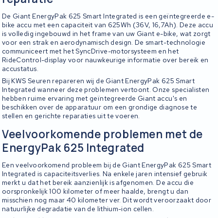
De Giant EnergyPak 625 Smart Integrated is een geïntegreerde e-
bike accu met een capaciteit van 625Wh (36V, 16,7Ah). Deze accu
is volledig ingebouwd in het frame van uw Giant e-bike, wat zorgt
voor een strak en aerodynamisch design. De smart-technologie
communiceert met het SyncDrive-motorsysteem en het
RideControl-display voor nauwkeurige informatie over bereik en
accustatus.
Bij KWS Seuren repareren wij de Giant EnergyPak 625 Smart
Integrated wanneer deze problemen vertoont. Onze specialisten
hebben ruime ervaring met geïntegreerde Giant accu's en
beschikken over de apparatuur om een grondige diagnose te
stellen en gerichte reparaties uit te voeren.
Veelvoorkomende problemen met de
EnergyPak 625 Integrated
Een veelvoorkomend probleem bij de Giant EnergyPak 625 Smart
Integrated is capaciteitsverlies. Na enkele jaren intensief gebruik
merkt u dat het bereik aanzienlijk is afgenomen. De accu die
oorspronkelijk 100 kilometer of meer haalde, brengt u dan
misschien nog maar 40 kilometer ver. Dit wordt veroorzaakt door
natuurlijke degradatie van de lithium-ion cellen.