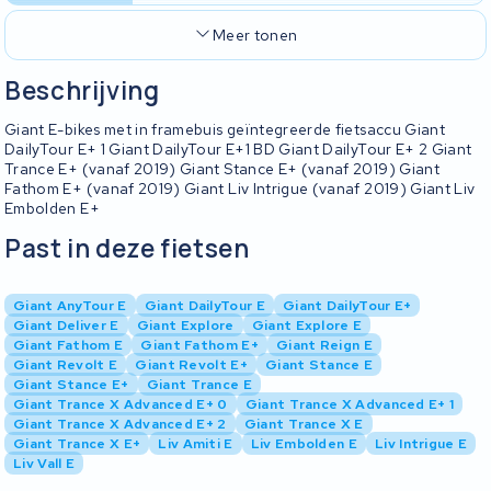
Meer tonen
Beschrijving
Giant E-bikes met in framebuis geïntegreerde fietsaccu Giant
DailyTour E+ 1 Giant DailyTour E+1 BD Giant DailyTour E+ 2 Giant
Trance E+ (vanaf 2019) Giant Stance E+ (vanaf 2019) Giant
Fathom E+ (vanaf 2019) Giant Liv Intrigue (vanaf 2019) Giant Liv
Embolden E+
Past in deze fietsen
Giant AnyTour E
Giant DailyTour E
Giant DailyTour E+
Giant Deliver E
Giant Explore
Giant Explore E
Giant Fathom E
Giant Fathom E+
Giant Reign E
Giant Revolt E
Giant Revolt E+
Giant Stance E
Giant Stance E+
Giant Trance E
Giant Trance X Advanced E+ 0
Giant Trance X Advanced E+ 1
Giant Trance X Advanced E+ 2
Giant Trance X E
Giant Trance X E+
Liv Amiti E
Liv Embolden E
Liv Intrigue E
Liv Vall E