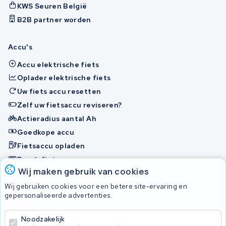
KWS Seuren België
B2B partner worden
Accu's
Accu elektrische fiets
Oplader elektrische fiets
Uw fiets accu resetten
Zelf uw fietsaccu reviseren?
Actieradius aantal Ah
Goedkope accu
Fietsaccu opladen
Bosch fietsaccu
Wij maken gebruik van cookies
Nakijken en contact opnemen
Wij gebruiken cookies voor een betere site-ervaring en
Onherstelbaar
gepersonaliseerde advertenties.
Noodzakelijk