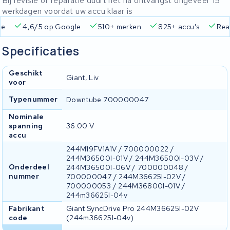
Bij revisie of reparatie duurt het na ontvangst ongeveer 15
werkdagen voordat uw accu klaar is
ie
4,6/5 op Google
510+ merken
825+ accu's
Real
Specificaties
Geschikt
Giant, Liv
voor
Typenummer
Downtube 700000047
Nominale
spanning
36.00 V
accu
244M19FV1A1V / 700000022 /
244M36500I-01V / 244M36500I-03V /
Onderdeel
244M36500I-06V / 700000048 /
nummer
700000047 / 244M36625I-02V /
700000053 / 244M36800I-01V /
244m36625I-04v
Fabrikant
Giant SyncDrive Pro 244M36625I-02V
code
(244m36625I-04v)