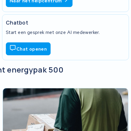
Naar het helpcentrum
oten envelop. Plak de sleutel niet op
Chatbot
ten.
Start een gesprek met onze AI medewerker.
 wordt opgehaald. Daar staat de track-
g.
Chat openen
nt energypak 500