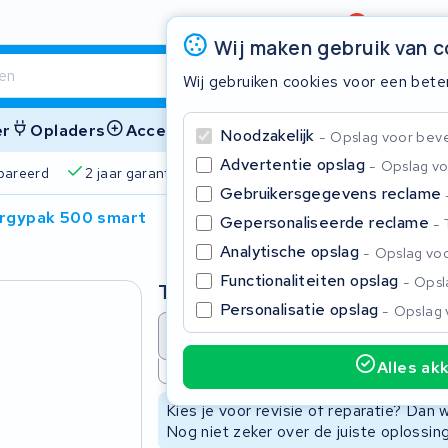
Beoordeling
4,6/5
Wij maken gebruik van 
Wij gebruiken cookies voor een bete
er
Opladers
Accessoires
Noodzakelijk
Opslag voor bevei
Advertentie opslag
Opslag vo
2 jaar garantie
4,6/5 op Google
510+ merken
825
Gebruikersgegevens reclame
ergypak 500 smart
Gepersonaliseerde reclame
Sluite
Analytische opslag
Opslag voo
Functionaliteiten opslag
Opsla
Type
Personalisatie opslag
Opslag 
Accu revisie
Accu reparat
Alles ak
Niet beschikbaar
Begin te typen in de zoekbalk om te zoeken
Kies je voor revisie of reparatie? Dan
Nog niet zeker over de juiste oplossi