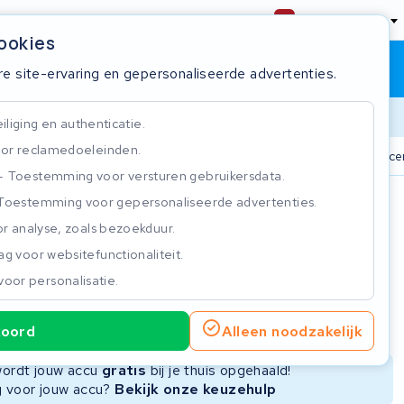
Nederland
cookies
Winkelwagen
Inloggen
re site-ervaring en gepersonaliseerde advertenties.
Doorlooptijd
liging en authenticatie.
or reclamedoeleinden.
+ accu's
Real-time status tracker
ISO 9001 gecertificeerd
Toestemming voor versturen gebruikersdata.
Toestemming voor gepersonaliseerde advertenties.
n
r analyse, zoals bezoekduur.
g voor websitefunctionaliteit.
voor personalisatie.
ie
Nieuwe Accu
Refurbished Accu
koord
Alleen noodzakelijk
Niet beschikbaar
Niet beschikbaar
 wordt jouw accu
gratis
bij je thuis opgehaald!
ng voor jouw accu?
Bekijk onze keuzehulp