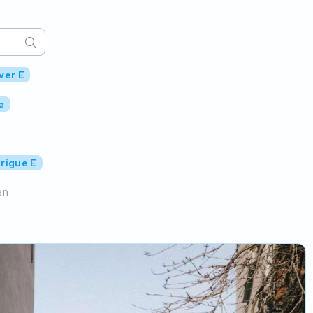
ver E
e
trigue E
en