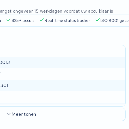
ntvangst ongeveer 15 werkdagen voordat uw accu klaar is
 accu's
Real-time status tracker
ISO 9001 gecertificeerd
0013
V
301
Meer tonen