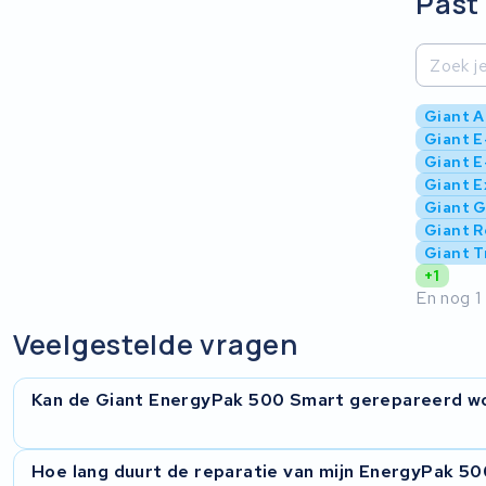
Past 
Giant A
Giant E
Giant E
Giant E
Giant 
Giant R
Giant T
+1
En nog 1
Veelgestelde vragen
Kan de Giant EnergyPak 500 Smart gerepareerd w
Ja, KWS Seuren repareert de Giant EnergyPak 500 Smart. 
Hoe lang duurt de reparatie van mijn EnergyPak 5