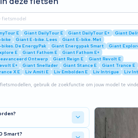
in deze fietsen
nyTour E
Giant DailyTour E
Giant DailyTour E+
Giant Deli
-bike
Giant E-bike. Lees
Giant E-bike. Met
-bikes. De EnergyPak
Giant Energypak Smart
Giant Explor
xplore E
Giant Fathom E
Giant Fathom E+
Geavanceerd Ontwerp
Giant Reign E
Giant Revolt E
evolt E+
Giant Snellader
Giant Stance E
Giant Trance E
rance X E
Liv Amiti E
Liv Embolden E
Liv Intrigue
Liv In
 fietsmodellen, gebruik de zoekfunctie om jouw model te vind
orden?
Wij hebben ervaring met het Giant
00 Smart?