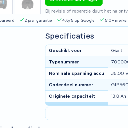
Bij revisie of reparatie duurt het na o
2 jaar garantie
4,6/5 op Google
510+ merken
825+
Specificaties
Geschikt voor
Giant
Typenummer
70000
Nominale spanning accu
36.00 
Onderdeel nummer
GIP560
Originele capaciteit
13.8 Ah