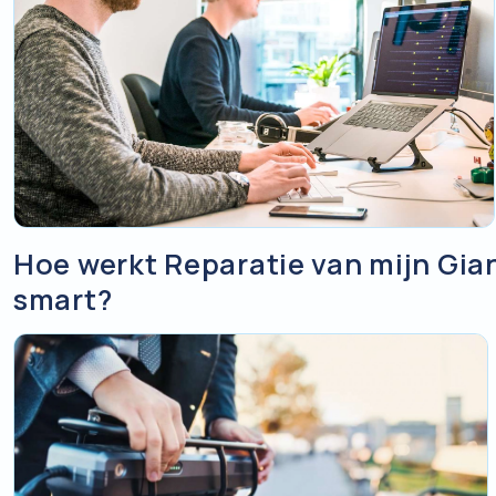
De bijbehorende lader.
Heeft uw accu een slot? Stuur de sleutel mee in een gesl
de accu vast.
Zonder lader en sleutel kunnen wij uw accu niet volledig tes
Tip:
vraag de koerier om een afgiftebewijs zodra uw pakket
en-trace code op en het is meteen uw bewijs van verzendin
Hoe werkt Reparatie van mijn Gia
smart?