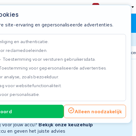
Nederland
cookies
Winkelwagen
Inloggen
re site-ervaring en gepersonaliseerde advertenties.
Doorlooptijd
liging en authenticatie.
or reclamedoeleinden.
n
825+ accu's
Real-time status tracker
ISO 9001 gecer
Toestemming voor versturen gebruikersdata.
Toestemming voor gepersonaliseerde advertenties.
n
r analyse, zoals bezoekduur.
g voor websitefunctionaliteit.
voor personalisatie.
ie
Nieuwe Accu
Refurbished Accu
koord
Alleen noodzakelijk
Niet beschikbaar
Niet beschikbaar
ng voor jouw accu?
Bekijk onze keuzehulp
ccu en geven het juiste advies