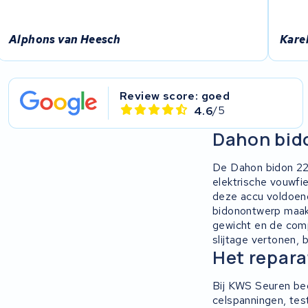
Alphons van Heesch
Karel
Review score: goed
4.6
/5
Dahon bid
De Dahon bidon 22,
elektrische vouwfi
deze accu voldoen
bidonontwerp maakt
gewicht en de comp
slijtage vertonen,
Het repara
Bij KWS Seuren beg
celspanningen, tes