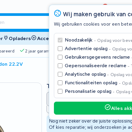
Beoordeling
4,6/5
Wij maken gebruik van 
Wij gebruiken cookies voor een bete
er
Opladers
Accessoires
Noodzakelijk
Opslag voor bevei
Advertentie opslag
Opslag vo
pareerd
2 jaar garantie
4,6/5 op Google
510+ merke
Gebruikersgegevens reclame
don 22.2V
Gepersonaliseerde reclame
Sluite
Analytische opslag
Opslag voo
Functionaliteiten opslag
Opsla
Type
Personalisatie opslag
Opslag 
Accu revisie
Accu reparat
Alles ak
Niet beschikbaar
Begin te typen in de zoekbalk om te zoeken
Nog niet zeker over de juiste oplossi
Of kies reparatie; wij onderzoeken je a