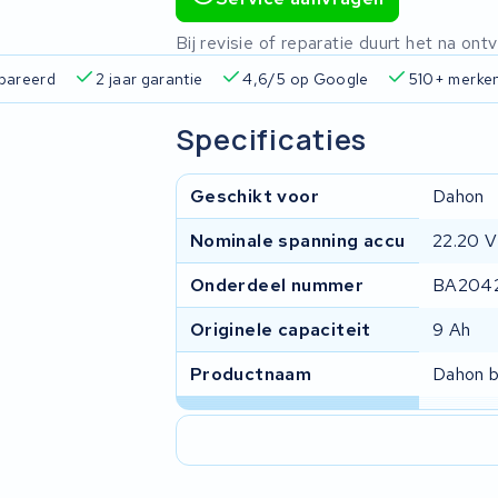
Bij revisie of reparatie duurt het na o
pareerd
2 jaar garantie
4,6/5 op Google
510+ merke
Specificaties
Geschikt voor
Dahon
Nominale spanning accu
22.20 V
Onderdeel nummer
BA204
Originele capaciteit
9 Ah
Productnaam
Dahon b