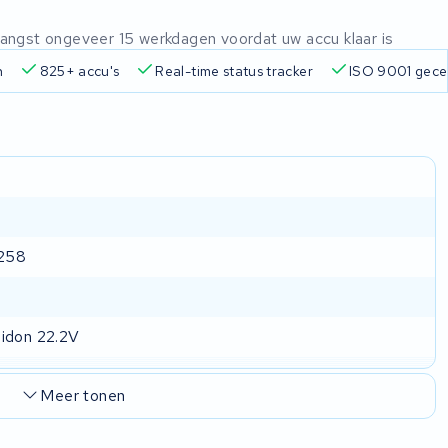
ntvangst ongeveer 15 werkdagen voordat uw accu klaar is
n
825+ accu's
Real-time status tracker
ISO 9001 gecer
258
idon 22.2V
Meer tonen