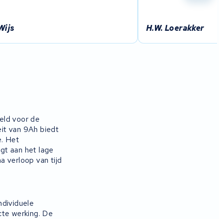
Wijs
H.W. Loerakker
eld voor de
it van 9Ah biedt
. Het
gt aan het lage
a verloop van tijd
ndividuele
cte werking. De