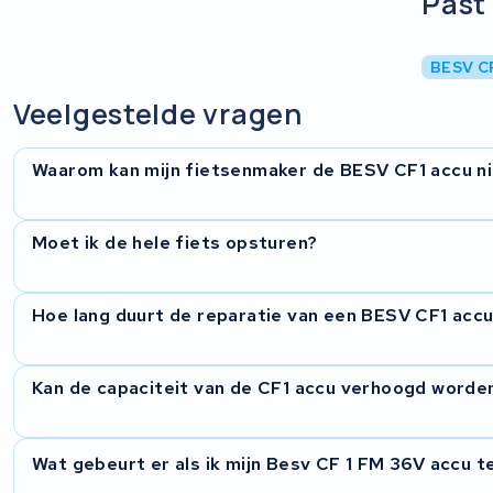
Past 
BESV C
Veelgestelde vragen
Waarom kan mijn fietsenmaker de BESV CF1 accu ni
De CF1 accu zit geïntegreerd in het frame en gebruikt Darf
Moet ik de hele fiets opsturen?
verkrijgbaar is. Reparatie vereist specialistische kennis va
KWS Seuren heeft de ervaring en apparatuur om dit type ac
Nee, wij hebben alleen de accu nodig. Laat de accu bij voor
Hoe lang duurt de reparatie van een BESV CF1 acc
frame halen. Is dat niet mogelijk, neem dan contact op zod
bespreken.
Gemiddeld circa 10 werkdagen na ontvangst. Bij complexer
Kan de capaciteit van de CF1 accu verhoogd worde
duren. Wij houden u op de hoogte van de voortgang en geve
werk.
Dat hangt af van de beschikbare ruimte in de behuizing en
Wat gebeurt er als ik mijn Besv CF 1 FM 36V accu t
geïntegreerde accu's is een upgrade mogelijk, bij andere n