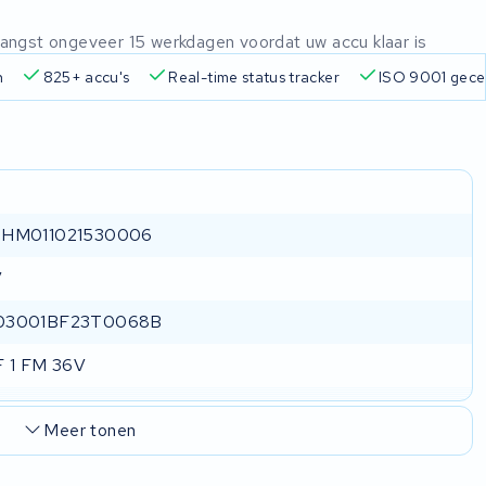
ntvangst ongeveer 15 werkdagen voordat uw accu klaar is
n
825+ accu's
Real-time status tracker
ISO 9001 gecer
1HM011021530006
V
03001BF23T0068B
F 1 FM 36V
Meer tonen