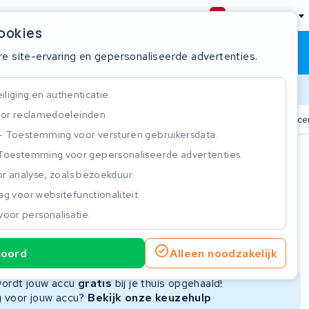
Nederland
cookies
Winkelwagen
Inloggen
re site-ervaring en gepersonaliseerde advertenties.
Doorlooptijd
liging en authenticatie.
or reclamedoeleinden.
n
825+ accu's
Real-time status tracker
ISO 9001 gecer
Toestemming voor versturen gebruikersdata.
Toestemming voor gepersonaliseerde advertenties.
n
r analyse, zoals bezoekduur.
g voor websitefunctionaliteit.
voor personalisatie.
ie
Nieuwe Accu
Refurbished Accu
koord
Alleen noodzakelijk
Niet beschikbaar
Niet beschikbaar
 wordt jouw accu
gratis
bij je thuis opgehaald!
ng voor jouw accu?
Bekijk onze keuzehulp