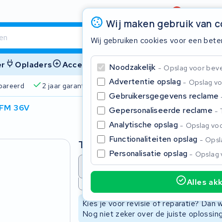
Beoordeling
4,6/5
Wij maken gebruik van 
Wij gebruiken cookies voor een bete
er
Opladers
Accessoires
Noodzakelijk
Opslag voor bevei
Advertentie opslag
Opslag vo
pareerd
2 jaar garantie
4,6/5 op Google
510+ merke
Gebruikersgegevens reclame
 FM 36V
Gepersonaliseerde reclame
Sluite
Analytische opslag
Opslag voo
Functionaliteiten opslag
Opsla
Type
Personalisatie opslag
Opslag 
Accu revisie
Accu reparat
Alles ak
Niet beschikbaar
Begin te typen in de zoekbalk om te zoeken
Kies je voor revisie of reparatie? Dan
Nog niet zeker over de juiste oplossi