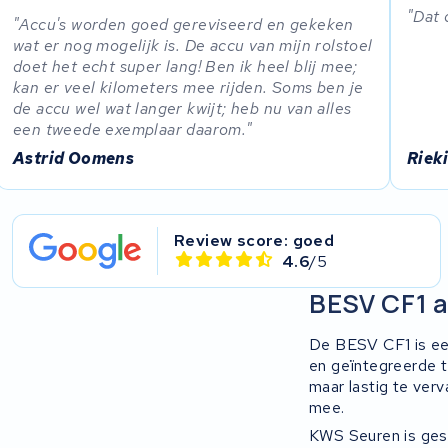
Dat 
Accu's worden goed gereviseerd en gekeken
wat er nog mogelijk is. De accu van mijn rolstoel
doet het echt super lang! Ben ik heel blij mee;
kan er veel kilometers mee rijden. Soms ben je
de accu wel wat langer kwijt; heb nu van alles
een tweede exemplaar daarom.
Astrid Oomens
Riek
Review score: goed
4.6
/5
BESV CF1 a
De BESV CF1 is ee
en geïntegreerde t
maar lastig te verv
mee.
KWS Seuren is gespe