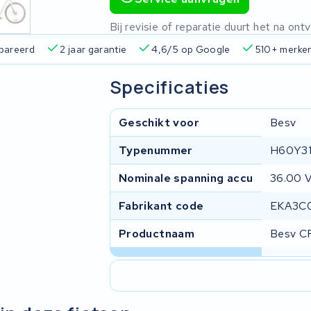
Bij revisie of reparatie duurt het na o
pareerd
2 jaar garantie
4,6/5 op Google
510+ merke
Specificaties
Geschikt voor
Besv
Typenummer
H60Y3
Nominale spanning accu
36.00 
Fabrikant code
EKA3C
Productnaam
Besv C