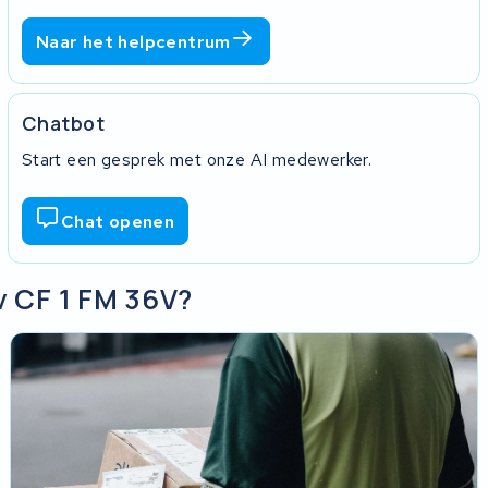
Naar het helpcentrum
Chatbot
Start een gesprek met onze AI medewerker.
Chat openen
v CF 1 FM 36V?