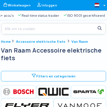
Winkelwagen
Inloggen
+ accu's
Real-time status tracker
ISO 9001 gecertificeerd
Sluiten
Home
Accessoire elektrische fiets
Van Raam
Winkelwagen
Sluiten
Van Raam Accessoire elektrische
Begin te typen in de zoekbalk om te zoeken
fiets
Je winkelwagen is leeg.
Gratis verzending en ophaalservice
45.000+ accu's gere
Filters en categorieën