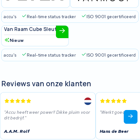
+ accu's
Real-time status tracker
ISO 9001 gecertificeerd
Van Raam
Van Raam Cube Sleutel
Nieuw
+ accu's
Real-time status tracker
ISO 9001 gecertificeerd
Reviews van onze klanten
Accu heeft weer power!! Dikke pluim voor
Werkt goed.
dit bedrijf.
A.A.M. Rolf
Hans de Beer