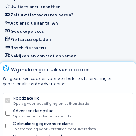
Uw fiets accu resetten
Zelf uw fietsaccu reviseren?
Actieradius aantal Ah
Goedkope accu
Fietsaccu opladen
Bosch fietsaccu
Nakijken en contact opnemen
Onherstelbaar
Wij maken gebruik van cookies
Wij gebruiken cookies voor een betere site-ervaring en
gepersonaliseerde advertenties.
© 2026 KWS Seuren
Algemene Voorwaarden
Noodzakelijk
Privacybeleid
Opslag voor beveiliging en authenticatie.
Advertentie opslag
Opslag voor reclamedoeleinden.
Gebruikersgegevens reclame
Toestemming voor versturen gebruikersdata.