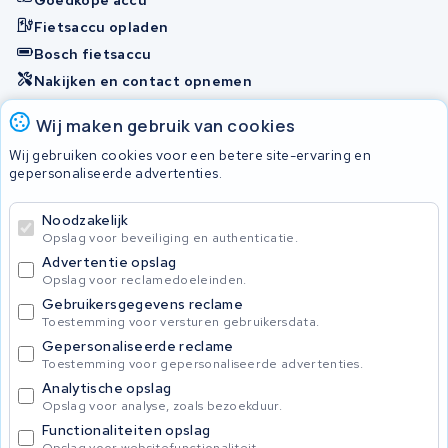
Fietsaccu opladen
Bosch fietsaccu
Nakijken en contact opnemen
Onherstelbaar
Wij maken gebruik van cookies
Wij gebruiken cookies voor een betere site-ervaring en
gepersonaliseerde advertenties.
© 2026 KWS Seuren
Algemene Voorwaarden
Noodzakelijk
Privacybeleid
Opslag voor beveiliging en authenticatie.
Advertentie opslag
Opslag voor reclamedoeleinden.
Gebruikersgegevens reclame
Toestemming voor versturen gebruikersdata.
Gepersonaliseerde reclame
Toestemming voor gepersonaliseerde advertenties.
Analytische opslag
Opslag voor analyse, zoals bezoekduur.
Functionaliteiten opslag
Opslag voor websitefunctionaliteit.