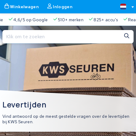
Winkelwagen
Inloggen
ie
4,6/5 op Google
510+ merken
825+ accu's
Real
Sluiten
Winkelwagen
Sluiten
Begin te typen in de zoekbalk om te zoeken
Je winkelwagen is leeg.
Gratis verzending en ophaalservice
45.000+ accu's gere
Levertijden
Vind antwoord op de meest gestelde vragen over de levertijden
bij KWS Seuren.