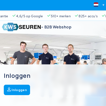
ie
4,6/5 op Google
510+ merken
825+ accu's
Real
• B2B Webshop
Inloggen
Inloggen